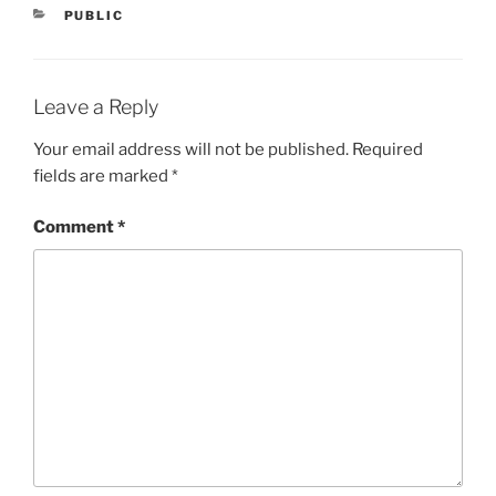
CATEGORIES
PUBLIC
Leave a Reply
Your email address will not be published.
Required
fields are marked
*
Comment
*