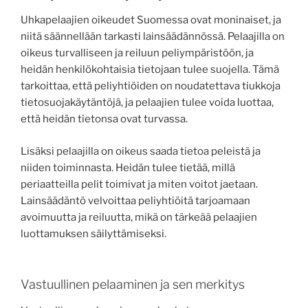
Uhkapelaajien oikeudet Suomessa ovat moninaiset, ja
niitä säännellään tarkasti lainsäädännössä. Pelaajilla on
oikeus turvalliseen ja reiluun peliympäristöön, ja
heidän henkilökohtaisia tietojaan tulee suojella. Tämä
tarkoittaa, että peliyhtiöiden on noudatettava tiukkoja
tietosuojakäytäntöjä, ja pelaajien tulee voida luottaa,
että heidän tietonsa ovat turvassa.
Lisäksi pelaajilla on oikeus saada tietoa peleistä ja
niiden toiminnasta. Heidän tulee tietää, millä
periaatteilla pelit toimivat ja miten voitot jaetaan.
Lainsäädäntö velvoittaa peliyhtiöitä tarjoamaan
avoimuutta ja reiluutta, mikä on tärkeää pelaajien
luottamuksen säilyttämiseksi.
Vastuullinen pelaaminen ja sen merkitys