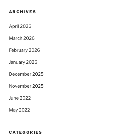
ARCHIVES
April 2026
March 2026
February 2026
January 2026
December 2025
November 2025
June 2022
May 2022
CATEGORIES