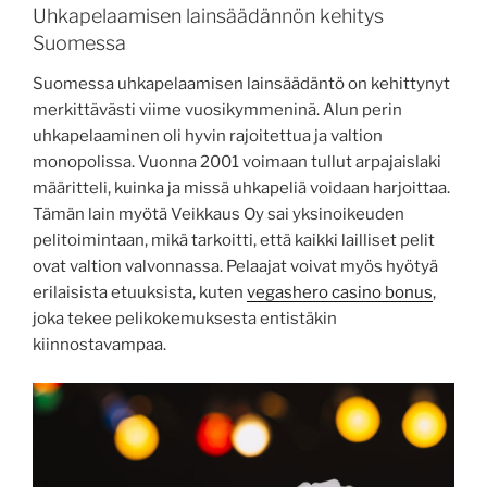
Uhkapelaamisen lainsäädännön kehitys
Suomessa
Suomessa uhkapelaamisen lainsäädäntö on kehittynyt
merkittävästi viime vuosikymmeninä. Alun perin
uhkapelaaminen oli hyvin rajoitettua ja valtion
monopolissa. Vuonna 2001 voimaan tullut arpajaislaki
määritteli, kuinka ja missä uhkapeliä voidaan harjoittaa.
Tämän lain myötä Veikkaus Oy sai yksinoikeuden
pelitoimintaan, mikä tarkoitti, että kaikki lailliset pelit
ovat valtion valvonnassa. Pelaajat voivat myös hyötyä
erilaisista etuuksista, kuten
vegashero casino bonus
,
joka tekee pelikokemuksesta entistäkin
kiinnostavampaa.