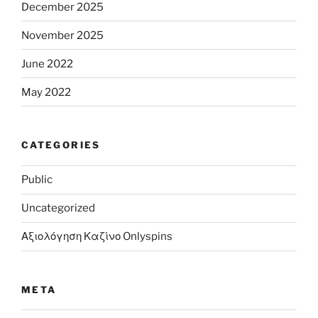
December 2025
November 2025
June 2022
May 2022
CATEGORIES
Public
Uncategorized
Αξιολόγηση Καζίνο Onlyspins
META