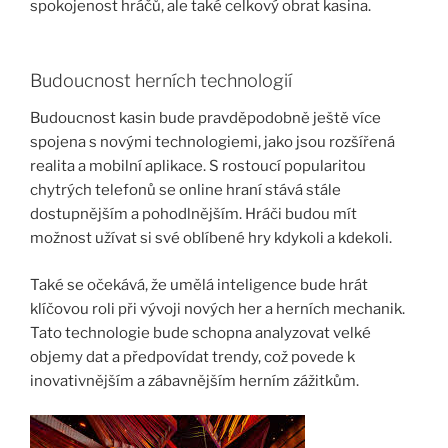
spokojenost hráčů, ale také celkový obrat kasina.
Budoucnost herních technologií
Budoucnost kasin bude pravděpodobně ještě více
spojena s novými technologiemi, jako jsou rozšířená
realita a mobilní aplikace. S rostoucí popularitou
chytrých telefonů se online hraní stává stále
dostupnějším a pohodlnějším. Hráči budou mít
možnost užívat si své oblíbené hry kdykoli a kdekoli.
Také se očekává, že umělá inteligence bude hrát
klíčovou roli při vývoji nových her a herních mechanik.
Tato technologie bude schopna analyzovat velké
objemy dat a předpovídat trendy, což povede k
inovativnějším a zábavnějším herním zážitkům.