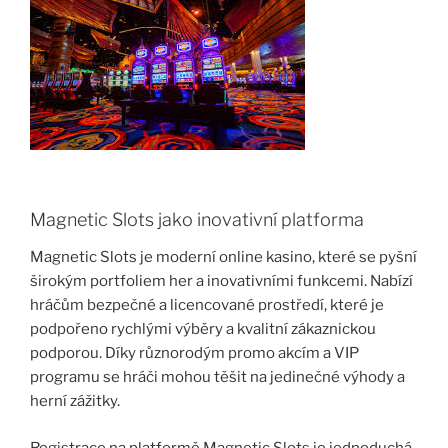
Magnetic Slots jako inovativní platforma
Magnetic Slots je moderní online kasino, které se pyšní
širokým portfoliem her a inovativními funkcemi. Nabízí
hráčům bezpečné a licencované prostředí, které je
podpořeno rychlými výběry a kvalitní zákaznickou
podporou. Díky různorodým promo akcím a VIP
programu se hráči mohou těšit na jedinečné výhody a
herní zážitky.
Registrace na platformě Magnetic Slots je jednoduchá