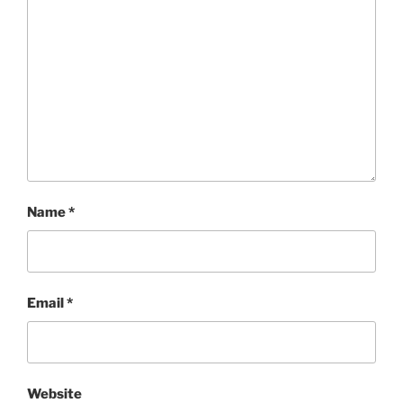
Name
*
Email
*
Website