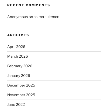
RECENT COMMENTS
Anonymous
on
salma suleman
ARCHIVES
April 2026
March 2026
February 2026
January 2026
December 2025
November 2025
June 2022