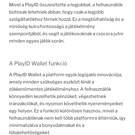
Mivel a PlayID összesítette a legjobbat, a felhasználók
biztosak lehetnek abban, hogy csak a legjobb
szolgáltatókhoz férnek hozzá. Ez a megbízhatóság és a
minőség kulcsfontosságú a játékélmény
szempontjából, és segít a játékosoknak a csúcsra jutni
minden egyes játék során.
A PlayID Wallet funkció
A PlayID Wallet a platform egyik legújabb innovációja,
amely minden szükséges eszközt kínál a
zökkenőmentes játékélményhez. A felhasználók
könnyedén kezelhetik pénzüket, végezhetnek
tranzakciókat, és nyomon követhetik nyereményeiket
egy helyen. Ez a funkció különösen hasznos, mivel a
felhasználóknak nem kell több platformra áttérniük, így
minimalizálva a bonyodalmakat és a
hibalehetőségeket.