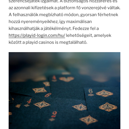
szerencsejáték izgalmát. A biztonságos hozzáférés és
az azonnali kifizetések a platform fő vonzerejévé váltak.
A felhasználók megbízható módon, gyorsan férhetnek
hozzá nyereményeikhez, így maximálisan
kihasználhatják a játékélményt. Fedezze fel a
https://playid-login.com/hu/
lehetőségeit, amelyek
között a playid casinos is megtalálható.