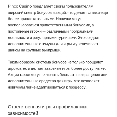
Pinco Casino предлагает своим пользователям
широкий спектр бонусов и акций, что делает ставки еще
более привлекательными. Новички могут
воспользоваться приветственными бонусами, а
постоянные игроки — различными программами
лояльности и регулярными турнирами. Это создает
дополнительные стимулы для игры и увеличивает
шансы на крупные выигрыши.
Таким образом, система бонусов не только поощряет
игроков, но и делает азартные игры более доступными.
Акции также могут включать бесплатные вращения или
дополнительные средства для игры, что позволяет
новичкам легче адаптироваться к процессу.
Ответственная игра и профилактика
зависимостей