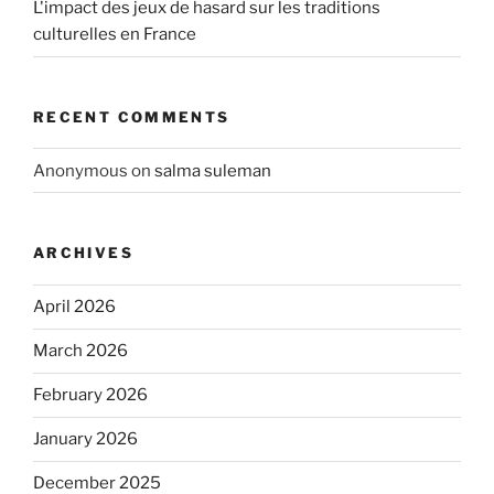
L'impact des jeux de hasard sur les traditions
culturelles en France
RECENT COMMENTS
Anonymous
on
salma suleman
ARCHIVES
April 2026
March 2026
February 2026
January 2026
December 2025