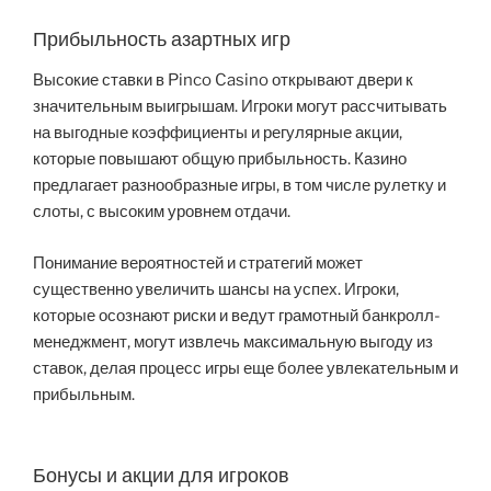
Прибыльность азартных игр
Высокие ставки в Pinco Casino открывают двери к
значительным выигрышам. Игроки могут рассчитывать
на выгодные коэффициенты и регулярные акции,
которые повышают общую прибыльность. Казино
предлагает разнообразные игры, в том числе рулетку и
слоты, с высоким уровнем отдачи.
Понимание вероятностей и стратегий может
существенно увеличить шансы на успех. Игроки,
которые осознают риски и ведут грамотный банкролл-
менеджмент, могут извлечь максимальную выгоду из
ставок, делая процесс игры еще более увлекательным и
прибыльным.
Бонусы и акции для игроков