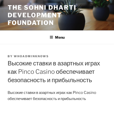
Skip
THE SOHNI DHARTI
to
DEVELOPMENT
content
FOUNDATION
Menu
POSTED
BY
WHOADMINKNOWS
ON
Высокие ставки в азартных играх
как Pinco Casino обеспечивает
безопасность и прибыльность
Высокие ставки в азартных играх как Pinco Casino
обеспечивает безопасность и прибыльность