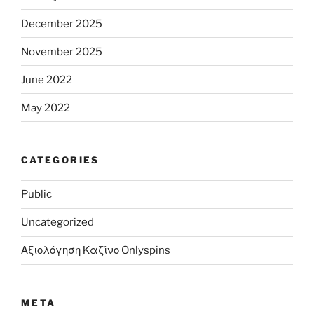
December 2025
November 2025
June 2022
May 2022
CATEGORIES
Public
Uncategorized
Αξιολόγηση Καζίνο Onlyspins
META