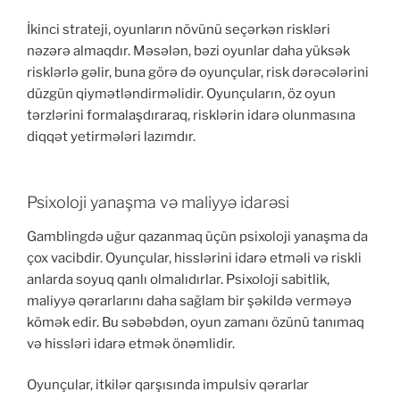
İkinci strateji, oyunların növünü seçərkən riskləri
nəzərə almaqdır. Məsələn, bəzi oyunlar daha yüksək
risklərlə gəlir, buna görə də oyunçular, risk dərəcələrini
düzgün qiymətləndirməlidir. Oyunçuların, öz oyun
tərzlərini formalaşdıraraq, risklərin idarə olunmasına
diqqət yetirmələri lazımdır.
Psixoloji yanaşma və maliyyə idarəsi
Gamblingdə uğur qazanmaq üçün psixoloji yanaşma da
çox vacibdir. Oyunçular, hisslərini idarə etməli və riskli
anlarda soyuq qanlı olmalıdırlar. Psixoloji sabitlik,
maliyyə qərarlarını daha sağlam bir şəkildə verməyə
kömək edir. Bu səbəbdən, oyun zamanı özünü tanımaq
və hissləri idarə etmək önəmlidir.
Oyunçular, itkilər qarşısında impulsiv qərarlar