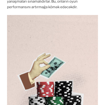
yanaşmaları sınamalıdırlar. Bu, onların oyun
performansını artırmağa kömək edəcəkdir.