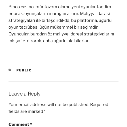
Pinco casino, müntəzəm olaraq yeni oyunlar təqdim
edərək, oyunçuların marağını artırır. Maliyyə idarəsi
strategiyaları ilə birləşdirdikdə, bu platforma, uğurlu
oyun təcrübəsi üçün mükəmməl bir seçimdir.
Oyunçular, buradan öz maliyyə idarəsi strategiyalarını
inkişaf etdirərək, daha uğurlu ola bilərlər.
CATEGORIES
PUBLIC
Leave a Reply
Your email address will not be published.
Required
fields are marked
*
Comment
*