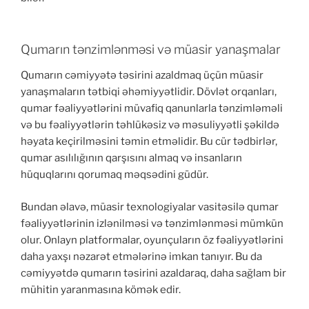
Qumarın tənzimlənməsi və müasir yanaşmalar
Qumarın cəmiyyətə təsirini azaldmaq üçün müasir
yanaşmaların tətbiqi əhəmiyyətlidir. Dövlət orqanları,
qumar fəaliyyətlərini müvafiq qanunlarla tənzimləməli
və bu fəaliyyətlərin təhlükəsiz və məsuliyyətli şəkildə
həyata keçirilməsini təmin etməlidir. Bu cür tədbirlər,
qumar asılılığının qarşısını almaq və insanların
hüquqlarını qorumaq məqsədini güdür.
Bundan əlavə, müasir texnologiyalar vasitəsilə qumar
fəaliyyətlərinin izlənilməsi və tənzimlənməsi mümkün
olur. Onlayn platformalar, oyunçuların öz fəaliyyətlərini
daha yaxşı nəzarət etmələrinə imkan tanıyır. Bu da
cəmiyyətdə qumarın təsirini azaldaraq, daha sağlam bir
mühitin yaranmasına kömək edir.