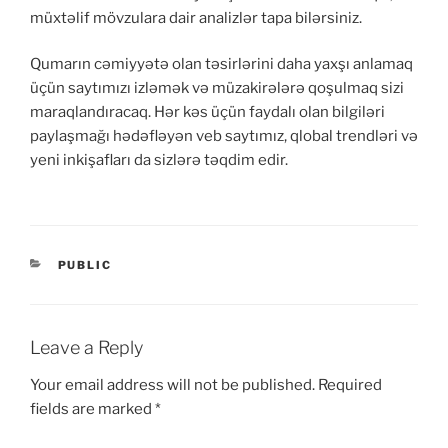
müxtəlif mövzulara dair analizlər tapa bilərsiniz.
Qumarın cəmiyyətə olan təsirlərini daha yaxşı anlamaq
üçün saytımızı izləmək və müzakirələrə qoşulmaq sizi
maraqlandıracaq. Hər kəs üçün faydalı olan bilgiləri
paylaşmağı hədəfləyən veb saytımız, qlobal trendləri və
yeni inkişafları da sizlərə təqdim edir.
CATEGORIES
PUBLIC
Leave a Reply
Your email address will not be published.
Required
fields are marked
*