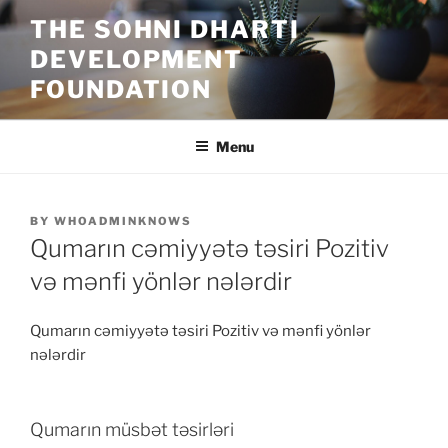
Skip
THE SOHNI DHARTI
to
DEVELOPMENT
content
FOUNDATION
Menu
POSTED
BY
WHOADMINKNOWS
ON
Qumarın cəmiyyətə təsiri Pozitiv
və mənfi yönlər nələrdir
Qumarın cəmiyyətə təsiri Pozitiv və mənfi yönlər
nələrdir
Qumarın müsbət təsirləri