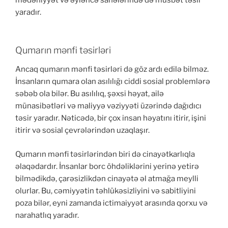
mədəniyyət və əyləncə sahələrində də müsbət təsir
yaradır.
Qumarın mənfi təsirləri
Ancaq qumarın mənfi təsirləri də göz ardı edilə bilməz.
İnsanların qumara olan asılılığı ciddi sosial problemlərə
səbəb ola bilər. Bu asılılıq, şəxsi həyat, ailə
münasibətləri və maliyyə vəziyyəti üzərində dağıdıcı
təsir yaradır. Nəticədə, bir çox insan həyatını itirir, işini
itirir və sosial çevrələrindən uzaqlaşır.
Qumarın mənfi təsirlərindən biri də cinayətkarlıqla
əlaqədardır. İnsanlar borc öhdəliklərini yerinə yetirə
bilmədikdə, çarəsizlikdən cinayətə əl atmağa meylli
olurlar. Bu, cəmiyyətin təhlükəsizliyini və sabitliyini
poza bilər, eyni zamanda ictimaiyyət arasında qorxu və
narahatlıq yaradır.