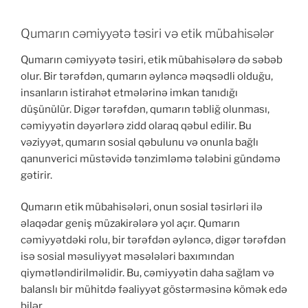
Qumarın cəmiyyətə təsiri və etik mübahisələr
Qumarın cəmiyyətə təsiri, etik mübahisələrə də səbəb
olur. Bir tərəfdən, qumarın əyləncə məqsədli olduğu,
insanların istirahət etmələrinə imkan tanıdığı
düşünülür. Digər tərəfdən, qumarın təbliğ olunması,
cəmiyyətin dəyərlərə zidd olaraq qəbul edilir. Bu
vəziyyət, qumarın sosial qəbulunu və onunla bağlı
qanunverici müstəvidə tənzimləmə tələbini gündəmə
gətirir.
Qumarın etik mübahisələri, onun sosial təsirləri ilə
əlaqədar geniş müzakirələrə yol açır. Qumarın
cəmiyyətdəki rolu, bir tərəfdən əyləncə, digər tərəfdən
isə sosial məsuliyyət məsələləri baxımından
qiymətləndirilməlidir. Bu, cəmiyyətin daha sağlam və
balanslı bir mühitdə fəaliyyət göstərməsinə kömək edə
bilər.