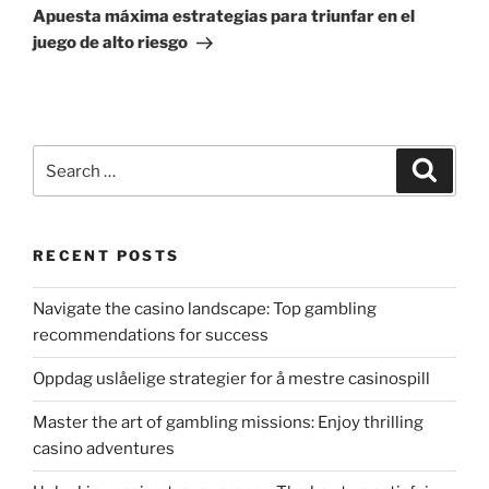
Post
Apuesta máxima estrategias para triunfar en el
juego de alto riesgo
Search
Search
for:
RECENT POSTS
Navigate the casino landscape: Top gambling
recommendations for success
Oppdag uslåelige strategier for å mestre casinospill
Master the art of gambling missions: Enjoy thrilling
casino adventures