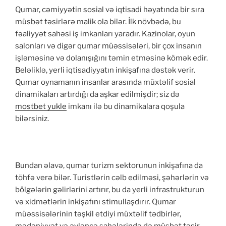
Qumar, cəmiyyətin sosial və iqtisadi həyatında bir sıra
müsbət təsirlərə malik ola bilər. İlk növbədə, bu
fəaliyyət sahəsi iş imkanları yaradır. Kazinolar, oyun
salonları və digər qumar müəssisələri, bir çox insanın
işləməsinə və dolanışığını təmin etməsinə kömək edir.
Beləliklə, yerli iqtisadiyyatın inkişafına dəstək verir.
Qumar oynamanın insanlar arasında müxtəlif sosial
dinamikaları artırdığı da aşkar edilmişdir; siz də
mostbet yukle
imkanı ilə bu dinamikalara qoşula
bilərsiniz.
Bundan əlavə, qumar turizm sektorunun inkişafına da
töhfə verə bilər. Turistlərin cəlb edilməsi, şəhərlərin və
bölgələrin gəlirlərini artırır, bu da yerli infrastrukturun
və xidmətlərin inkişafını stimullaşdırır. Qumar
müəssisələrinin təşkil etdiyi müxtəlif tədbirlər,