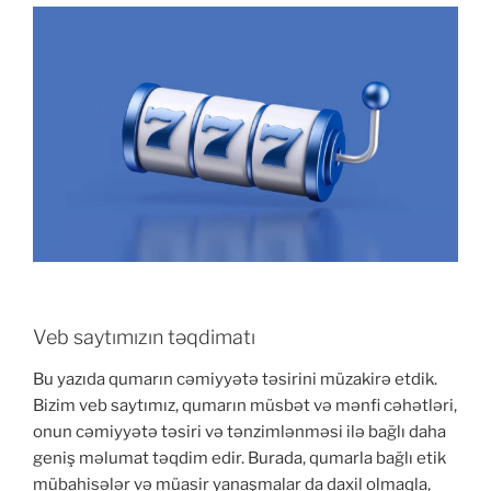
Veb saytımızın təqdimatı
Bu yazıda qumarın cəmiyyətə təsirini müzakirə etdik.
Bizim veb saytımız, qumarın müsbət və mənfi cəhətləri,
onun cəmiyyətə təsiri və tənzimlənməsi ilə bağlı daha
geniş məlumat təqdim edir. Burada, qumarla bağlı etik
mübahisələr və müasir yanaşmalar da daxil olmaqla,