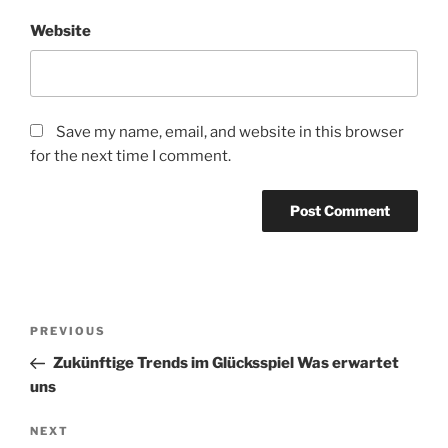
Website
Save my name, email, and website in this browser
for the next time I comment.
Post
Previous
PREVIOUS
navigation
Post
Zukünftige Trends im Glücksspiel Was erwartet
uns
Next
NEXT