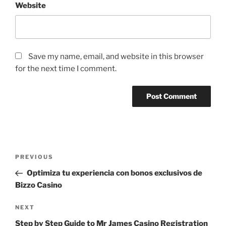
Website
Save my name, email, and website in this browser
for the next time I comment.
Post
Previous
PREVIOUS
navigation
Post
Optimiza tu experiencia con bonos exclusivos de
Bizzo Casino
Next
NEXT
Post
Step by Step Guide to Mr James Casino Registration