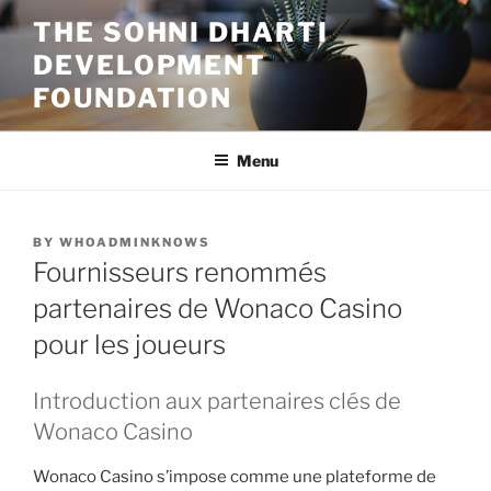
Skip
THE SOHNI DHARTI
to
DEVELOPMENT
content
FOUNDATION
Menu
POSTED
BY
WHOADMINKNOWS
ON
Fournisseurs renommés
partenaires de Wonaco Casino
pour les joueurs
Introduction aux partenaires clés de
Wonaco Casino
Wonaco Casino s’impose comme une plateforme de