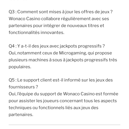
Q3 : Comment sont mises à jour les offres de jeux ?
Wonaco Casino collabore régulièrement avec ses
partenaires pour intégrer de nouveaux titres et
fonctionnalités innovantes.
Q4 : Y a-t-il des jeux avec jackpots progressifs ?
Oui, notamment ceux de Microgaming, qui propose
plusieurs machines à sous à jackpots progressifs très
populaires.
Q5 : Le support client est-il informé sur les jeux des
fournisseurs ?
Oui, l’équipe du support de Wonaco Casino est formée
pour assister les joueurs concernant tous les aspects
techniques ou fonctionnels liés aux jeux des
partenaires.