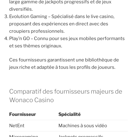
large gamme de jackpots progressifs et de jeux
diversifiés.
Evolution Gaming – Spécialisé dans le live casino,
proposant des expériences en direct avec des
croupiers professionnels.
Play’n GO – Connu pour ses jeux mobiles performants
et ses thèmes originaux.
Ces fournisseurs garantissent une bibliothèque de
jeux riche et adaptée à tous les profils de joueurs.
Comparatif des fournisseurs majeurs de
Wonaco Casino
Fournisseur
Spécialité
NetEnt
Machines à sous vidéo
Microgaming
Jackpots progressifs