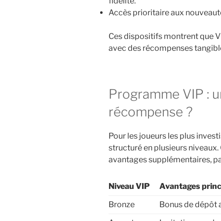
fidélité.
Accès prioritaire aux nouveauté
Ces dispositifs montrent que Vi
avec des récompenses tangibles
Programme VIP : un
récompense ?
Pour les joueurs les plus inve
structuré en plusieurs niveaux
avantages supplémentaires, par
Niveau VIP
Avantages prin
Bronze
Bonus de dépôt a