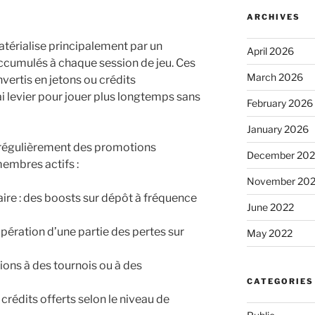
ARCHIVES
matérialise principalement par un
April 2026
accumulés à chaque session de jeu. Ces
March 2026
vertis en jetons ou crédits
i levier pour jouer plus longtemps sans
February 2026
January 2026
se régulièrement des promotions
December 20
embres actifs :
November 20
e : des boosts sur dépôt à fréquence
June 2022
pération d’une partie des pertes sur
May 2022
tions à des tournois ou à des
CATEGORIES
crédits offerts selon le niveau de