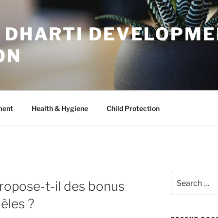
I DHARTI DEVELOPM
ON
ent
Health & Hygiene
Child Protection
Search
propose-t-il des bonus
for:
dèles ?