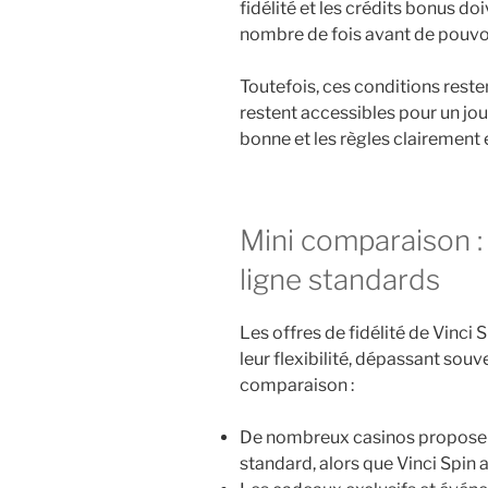
fidélité et les crédits bonus d
nombre de fois avant de pouvoir
Toutefois, ces conditions rest
restent accessibles pour un jou
bonne et les règles clairement 
Mini comparaison : 
ligne standards
Les offres de fidélité de Vinci S
leur flexibilité, dépassant sou
comparaison :
De nombreux casinos propose
standard, alors que Vinci Spin a