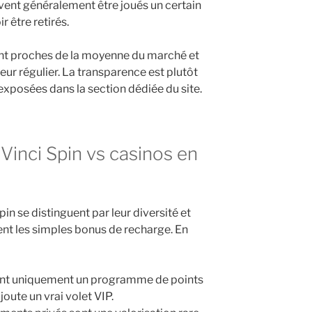
oivent généralement être joués un certain
 être retirés.
ent proches de la moyenne du marché et
eur régulier. La transparence est plutôt
exposées dans la section dédiée du site.
Vinci Spin vs casinos en
pin se distinguent par leur diversité et
vent les simples bonus de recharge. En
nt uniquement un programme de points
joute un vrai volet VIP.