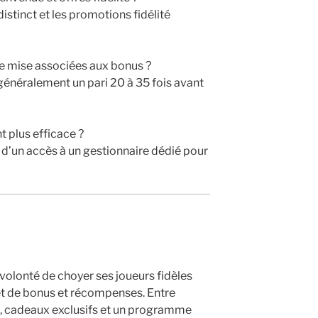
istinct et les promotions fidélité
de mise associées aux bonus ?
 généralement un pari 20 à 35 fois avant
t plus efficace ?
t d’un accès à un gestionnaire dédié pour
volonté de choyer ses joueurs fidèles
 de bonus et récompenses. Entre
s, cadeaux exclusifs et un programme