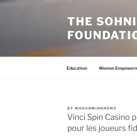
Skip
to
THE SOHN
content
FOUNDATI
Education
Women Empowerm
POSTED
BY
WHOADMINKNOWS
ON
Vinci Spin Casino 
pour les joueurs fi