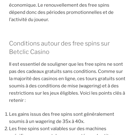
économique. Le renouvellement des free spins
dépend donc des périodes promotionnelles et de
l’activité du joueur.
Conditions autour des free spins sur
Betclic Casino
Il est essentiel de souligner que les free spins ne sont
pas des cadeaux gratuits sans conditions. Comme sur
la majorité des casinos en ligne, ces tours gratuits sont
soumis à des conditions de mise (wagering) et à des
restrictions sur les jeux éligibles. Voici les points clés à
retenir :
Les gains issus des free spins sont généralement
soumis à un wagering de 35x à 40x.
Les free spins sont valables sur des machines