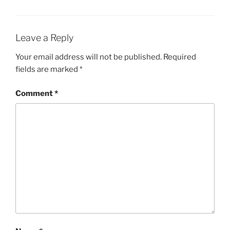
Leave a Reply
Your email address will not be published.
Required
fields are marked
*
Comment
*