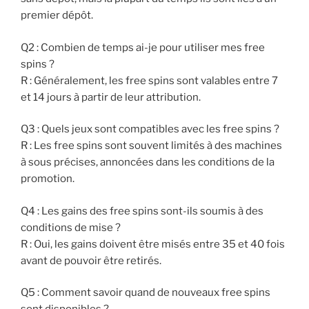
premier dépôt.
Q2 : Combien de temps ai-je pour utiliser mes free
spins ?
R : Généralement, les free spins sont valables entre 7
et 14 jours à partir de leur attribution.
Q3 : Quels jeux sont compatibles avec les free spins ?
R : Les free spins sont souvent limités à des machines
à sous précises, annoncées dans les conditions de la
promotion.
Q4 : Les gains des free spins sont-ils soumis à des
conditions de mise ?
R : Oui, les gains doivent être misés entre 35 et 40 fois
avant de pouvoir être retirés.
Q5 : Comment savoir quand de nouveaux free spins