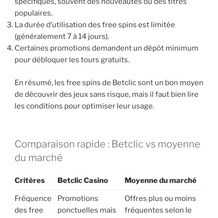
spécifiques, souvent des nouveautés ou des titres
populaires.
La durée d’utilisation des free spins est limitée
(généralement 7 à 14 jours).
Certaines promotions demandent un dépôt minimum
pour débloquer les tours gratuits.
En résumé, les free spins de Betclic sont un bon moyen
de découvrir des jeux sans risque, mais il faut bien lire
les conditions pour optimiser leur usage.
Comparaison rapide : Betclic vs moyenne
du marché
Critères
Betclic Casino
Moyenne du marché
Fréquence
Promotions
Offres plus ou moins
des free
ponctuelles mais
fréquentes selon le