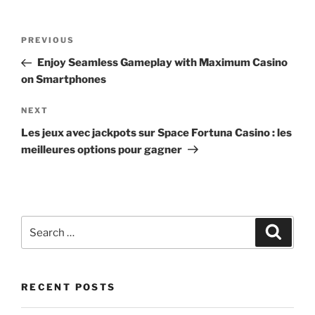
Post
Previous
PREVIOUS
navigation
Post
Enjoy Seamless Gameplay with Maximum Casino
on Smartphones
Next
NEXT
Post
Les jeux avec jackpots sur Space Fortuna Casino : les
meilleures options pour gagner
Search
Search
for:
RECENT POSTS