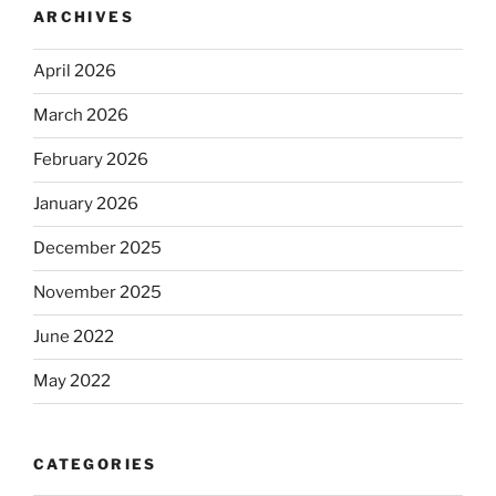
ARCHIVES
April 2026
March 2026
February 2026
January 2026
December 2025
November 2025
June 2022
May 2022
CATEGORIES