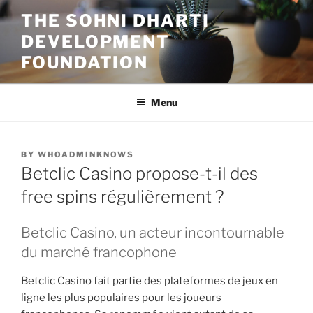
Skip
THE SOHNI DHARTI
to
DEVELOPMENT
content
FOUNDATION
Menu
POSTED
BY
WHOADMINKNOWS
ON
Betclic Casino propose-t-il des
free spins régulièrement ?
Betclic Casino, un acteur incontournable
du marché francophone
Betclic Casino fait partie des plateformes de jeux en
ligne les plus populaires pour les joueurs