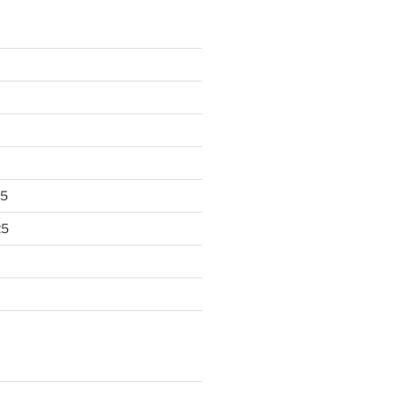
25
25