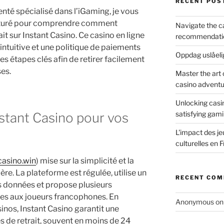
RECENT POS
nté spécialisé dans l’iGaming, je vous
ucturé pour comprendre comment
Navigate the c
t sur Instant Casino. Ce casino en ligne
recommendatio
intuitive et une politique de paiements
Oppdag uslåelig
s étapes clés afin de retirer facilement
ses.
Master the art 
casino adventu
Unlocking casi
satisfying gam
nstant Casino pour vos
L'impact des je
culturelles en 
-casino.win
) mise sur la simplicité et la
ère. La plateforme est régulée, utilise un
RECENT CO
s données et propose plusieurs
s aux joueurs francophones. En
Anonymous
o
nos, Instant Casino garantit une
 de retrait, souvent en moins de 24