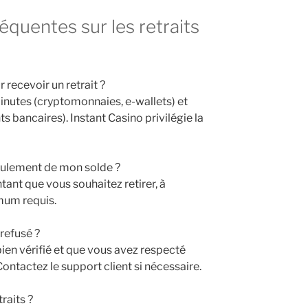
équentes sur les retraits
r recevoir un retrait ?
minutes (cryptomonnaies, e-wallets) et
s bancaires). Instant Casino privilégie la
 seulement de mon solde ?
tant que vous souhaitez retirer, à
mum requis.
 refusé ?
ien vérifié et que vous avez respecté
Contactez le support client si nécessaire.
traits ?