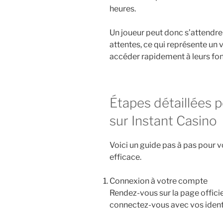
heures.
Un joueur peut donc s’attendre 
attentes, ce qui représente un 
accéder rapidement à leurs fo
Étapes détaillées p
sur Instant Casino
Voici un guide pas à pas pour v
efficace.
Connexion à votre compte
Rendez-vous sur la page officie
connectez-vous avec vos identi