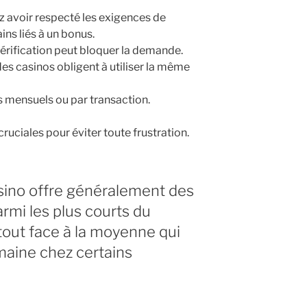
z avoir respecté les exigences de
ins liés à un bonus.
rification peut bloquer la demande.
des casinos obligent à utiliser la même
s mensuels ou par transaction.
ruciales pour éviter toute frustration.
Casino offre généralement des
armi les plus courts du
tout face à la moyenne qui
maine chez certains